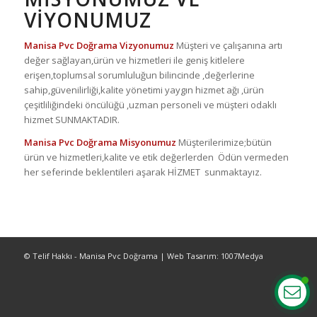
VİYONUMUZ
Manisa Pvc Doğrama
Vizyonumuz
Müşteri ve çalışanına artı
değer sağlayan,ürün ve hizmetleri ile geniş kitlelere
erişen,toplumsal sorumluluğun bilincinde ,değerlerine
sahip,güvenilirliği,kalite yönetimi yaygın hizmet ağı ,ürün
çeşitliliğindeki öncülüğü ,uzman personeli ve müşteri odaklı
hizmet SUNMAKTADIR.
Manisa Pvc Doğrama
Misyonumuz
Müşterilerimize;bütün
ürün ve hizmetleri,kalite ve etik değerlerden Ödün vermeden
her seferinde beklentileri aşarak HİZMET sunmaktayız.
© Telif Hakkı - Manisa Pvc Doğrama | Web Tasarım: 1007Medya