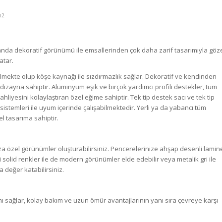
n2
nda dekoratif görünümü ile emsallerinden çok daha zarif tasarımıyla göz
atar.
tilmekte olup köşe kaynağı ile sızdırmazlık sağlar. Dekoratif ve kendinden
 dizayna sahiptir. Alüminyum eşik ve birçok yardımcı profili destekler, tüm
ahliyesini kolaylaştıran özel eğime sahiptir. Tek tip destek sacı ve tek tip
sistemleri ile uyum içerinde çalışabilmektedir. Yerli ya da yabancı tüm
 tasarıma sahiptir.
nıza özel görünümler oluşturabilirsiniz. Pencerelerinize ahşap desenli lamin
bi solid renkler ile de modern görünümler elde edebilir veya metalik gri ile
değer katabilirsiniz.
ımı sağlar, kolay bakım ve uzun ömür avantajlarının yanı sıra çevreye karşı