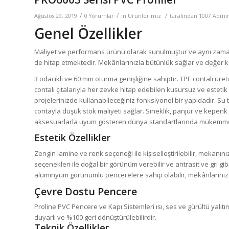
/
/
/
Ağustos 29, 2019
0 Yorumlar
in
Ürünlerimiz
tarafından
1007 Admi
Genel
Özellikler
Maliyet ve performans ürünü olarak sunulmuştur ve aynı zama
de hitap etmektedir. Mekânlarınızla bütünlük sağlar ve değer k
3 odacıklı ve 60 mm oturma genişliğine sahiptir. TPE contalı üre
contalı çıtalarıyla her zevke hitap edebilen kusursuz ve estetik
projelerinizde kullanabileceğiniz fonksiyonel bir yapıdadır. Su t
contayla düşük stok maliyeti sağlar. Sineklik, panjur ve kepenk 
aksesuarlarla uyum gösteren dünya standartlarında mükemmel
Estetik
Özellikler
Zengin lamine ve renk seçeneği ile kişiselleştirilebilir, mekanı
seçenekleri ile doğal bir görünüm verebilir ve antrasit ve gri gi
alüminyum görünümlü pencerelere sahip olabilir, mekânlarınıza 
Çevre Dostu Pencere
Proline PVC Pencere ve Kapı Sistemleri ısı, ses ve gürültü yalıt
duyarlı ve
%100
geri dönüştürülebilirdir.
Teknik
Özellikler