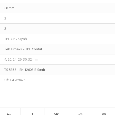
60 mm
3
2
TPE Gri / Siyah
Tek Tırnaklı – TPE Contalı
4, 20, 24, 26, 30, 32 mm
TS 5358 – EN 12608-B Sınıfı
Uf: 1.4 W/m2K